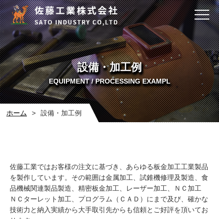
設備・加工例
EQUIPMENT / PROCESSING EXAMPL
ホーム
>
設備・加工例
佐藤工業ではお客様の注文に基づき、あらゆる板金加工工業製品
を製作しています。その範囲は金属加工、試錐機修理及製造、食
品機械関連製品製造、精密板金加工、レーザー加工、ＮＣ加工
ＮＣターレット加工、プログラム（ＣＡＤ）にまで及び、確かな
技術力と納入実績から大手取引先からも信頼とご好評を頂いてお