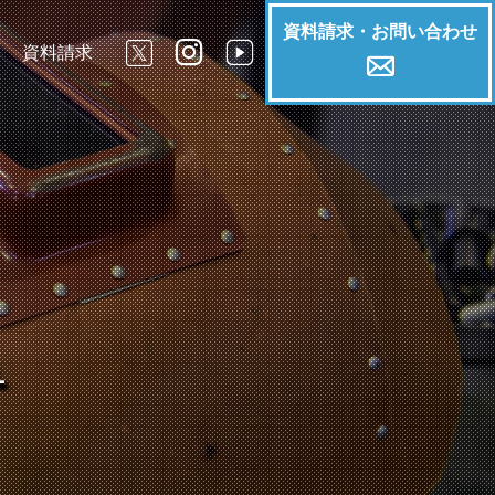
資料請求・お問い合わせ



資料請求

L