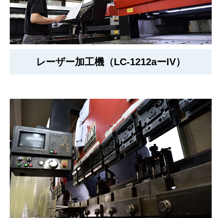
レーザー加工機（LC-1212aーIV）